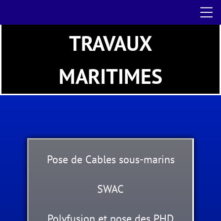
TRAVAUX
MARITIMES
Pose de Cables sous-marins
SWAC
Polyfusion et pose des PHD