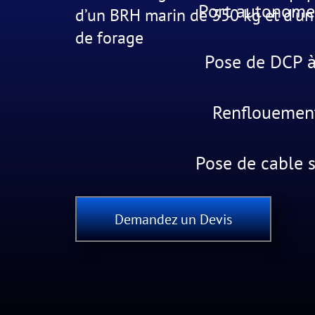
Port autonome
d’un BRH marin de 350 kg et d’u
de forage
Pose de DCP à
Renflouement
Pose de cable 
Demandez un Devis