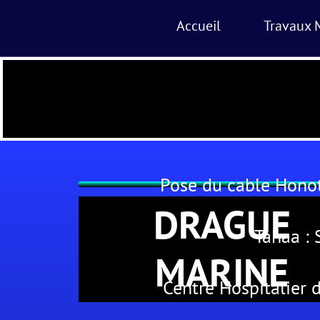
Accueil
Travaux 
Pose du cable Honot
DRAGUE
Tahaa :
MARINE
Centre Hospitalier 