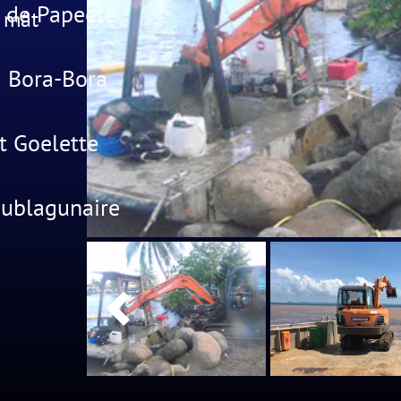
 de Papeete
n mât
 Bora-Bora
 Goelette
sublagunaire
