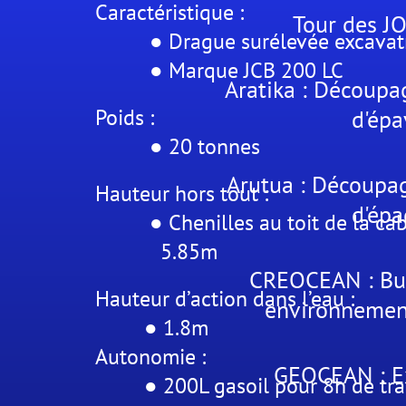
Caractéristique :
Tour des JO
● Drague surélevée excavat
● Marque JCB 200 LC
Aratika : Découpa
Poids :
d'épa
● 20 tonnes
Arutua : Découpag
Hauteur hors tout :
d'épa
● Chenilles au toit de la 
5.85m
CREOCEAN : Bu
Hauteur d’action dans l’eau :
environnemen
● 1.8m
Autonomie :
GEOCEAN : Ex
● 200L gasoil pour 8h de tra