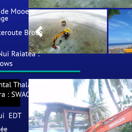
 de Mooera
age

teroute Broco
ui Raiatea :
lows
ntal Thalasso et
ra : SWAC
ui EDT
ée