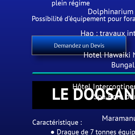
plein régime
Dolphinarium
Possibilité d’équipement pour for
Hao : travaux in
Demandez un Devis
Hotel Hawaiki N
Bunga
Hôtel Intercontine
LE DOOSAN
Spa Bora bo
Maraman
Caractéristique :
● Drague de 7 tonnes équip