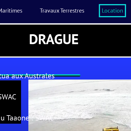
Maritimes
Travaux Terrestres
Location
DRAGUE
ua aux Australes
 SWAC
du Taaone : SWAC