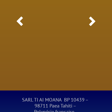


SARL TI AI MOANA BP 10439 –
98711 Paea Tahiti –
Polynésie française