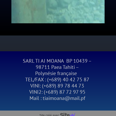
SARL TI AI MOANA BP 10439 –
98711 Paea Tahiti –
Polynésie française
TEL/FAX : (+689) 40 42 75 87
VINI: (+689) 89 78 44 73
VINI2: (+689) 87 72 97 95
Mail : tiaimoana@mail.pf
Site créé avec