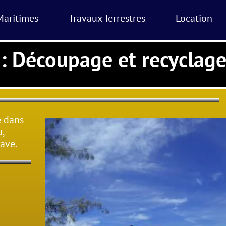
Maritimes
Travaux Terrestres
Location
 : Découpage et recyclag
é dans
u,
ave.